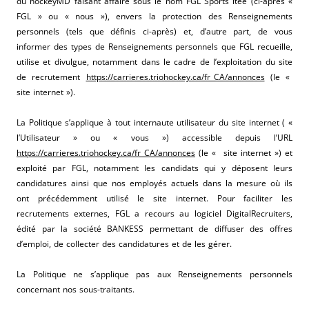
du hockeyMD faisant affaire sous le nom FGL Sports ltée (ci-après «
FGL » ou « nous »), envers la protection des Renseignements
personnels (tels que définis ci-après) et, d’autre part, de vous
informer des types de Renseignements personnels que FGL recueille,
utilise et divulgue, notamment dans le cadre de l’exploitation du site
de recrutement
https://carrieres.triohockey.ca/fr_CA/annonces
(le «
site internet »).
La Politique s’applique à tout internaute utilisateur du site internet ( «
l’Utilisateur » ou « vous ») accessible depuis l’URL
https://carrieres.triohockey.ca/fr_CA/annonces
(le « site internet ») et
exploité par FGL, notamment les candidats qui y déposent leurs
candidatures ainsi que nos employés actuels dans la mesure où ils
ont précédemment utilisé le site internet. Pour faciliter les
recrutements externes, FGL a recours au logiciel DigitalRecruiters,
édité par la société BANKESS permettant de diffuser des offres
d’emploi, de collecter des candidatures et de les gérer.
La Politique ne s’applique pas aux Renseignements personnels
concernant nos sous-traitants.